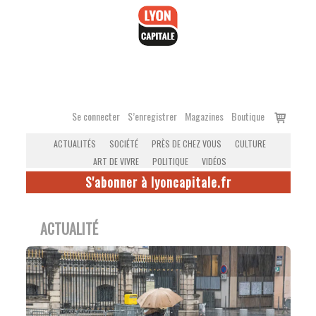
Accéder
au
contenu
Voir
Se connecter
S’enregistrer
Magazines
Boutique
le
ACTUALITÉS
SOCIÉTÉ
PRÈS DE CHEZ VOUS
CULTURE
panier
ART DE VIVRE
POLITIQUE
VIDÉOS
S'abonner à lyoncapitale.fr
ACTUALITÉ