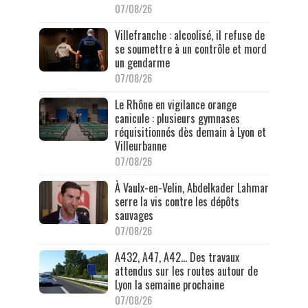
07/08/26
Villefranche : alcoolisé, il refuse de
se soumettre à un contrôle et mord
un gendarme
07/08/26
Le Rhône en vigilance orange
canicule : plusieurs gymnases
réquisitionnés dès demain à Lyon et
Villeurbanne
07/08/26
À Vaulx-en-Velin, Abdelkader Lahmar
serre la vis contre les dépôts
sauvages
07/08/26
A432, A47, A42… Des travaux
attendus sur les routes autour de
Lyon la semaine prochaine
07/08/26