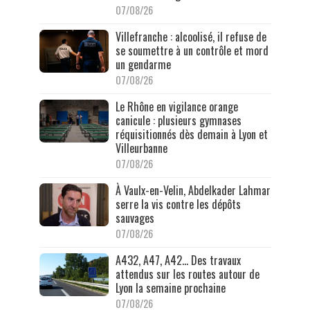
07/08/26
Villefranche : alcoolisé, il refuse de
se soumettre à un contrôle et mord
un gendarme
07/08/26
Le Rhône en vigilance orange
canicule : plusieurs gymnases
réquisitionnés dès demain à Lyon et
Villeurbanne
07/08/26
À Vaulx-en-Velin, Abdelkader Lahmar
serre la vis contre les dépôts
sauvages
07/08/26
A432, A47, A42… Des travaux
attendus sur les routes autour de
Lyon la semaine prochaine
07/08/26