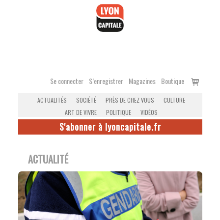
Accéder
au
contenu
Voir
Se connecter
S’enregistrer
Magazines
Boutique
le
ACTUALITÉS
SOCIÉTÉ
PRÈS DE CHEZ VOUS
CULTURE
panier
ART DE VIVRE
POLITIQUE
VIDÉOS
S'abonner à lyoncapitale.fr
ACTUALITÉ