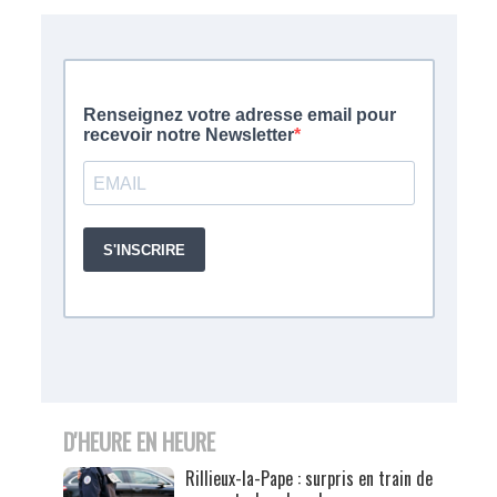
D'HEURE EN HEURE
Rillieux-la-Pape : surpris en train de