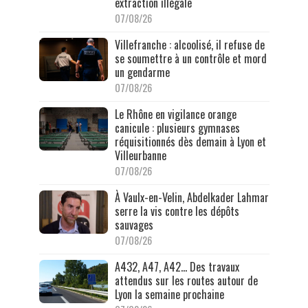
extraction illégale
07/08/26
Villefranche : alcoolisé, il refuse de
se soumettre à un contrôle et mord
un gendarme
07/08/26
Le Rhône en vigilance orange
canicule : plusieurs gymnases
réquisitionnés dès demain à Lyon et
Villeurbanne
07/08/26
À Vaulx-en-Velin, Abdelkader Lahmar
serre la vis contre les dépôts
sauvages
07/08/26
A432, A47, A42… Des travaux
attendus sur les routes autour de
Lyon la semaine prochaine