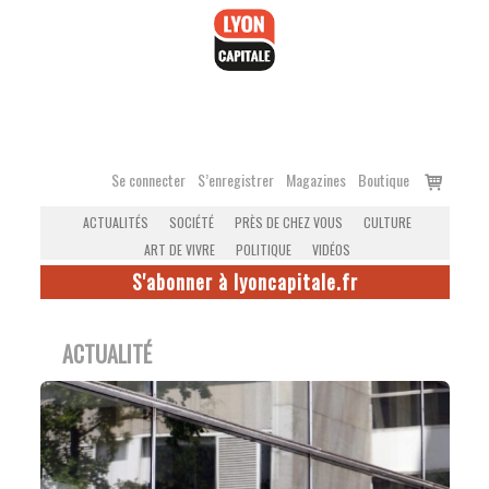
Accéder
au
contenu
Voir
Se connecter
S’enregistrer
Magazines
Boutique
le
ACTUALITÉS
SOCIÉTÉ
PRÈS DE CHEZ VOUS
CULTURE
panier
ART DE VIVRE
POLITIQUE
VIDÉOS
S'abonner à lyoncapitale.fr
ACTUALITÉ