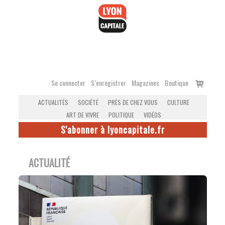
Accéder
au
contenu
Voir
Se connecter
S’enregistrer
Magazines
Boutique
le
ACTUALITÉS
SOCIÉTÉ
PRÈS DE CHEZ VOUS
CULTURE
panier
ART DE VIVRE
POLITIQUE
VIDÉOS
S'abonner à lyoncapitale.fr
ACTUALITÉ