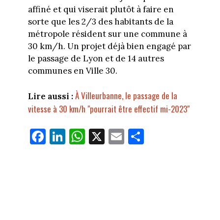
affiné et qui viserait plutôt à faire en
sorte que les 2/3 des habitants de la
métropole résident sur une commune à
30 km/h. Un projet déjà bien engagé par
le passage de Lyon et de 14 autres
communes en Ville 30.
À Villeurbanne, le passage de la
Lire aussi :
vitesse à 30 km/h "pourrait être effectif mi-2023"
Fa
Li
W
X
E
Pa
ce
nk
ha
m
rt
bo
ed
ts
ail
ag
ok
In
Ap
er
p