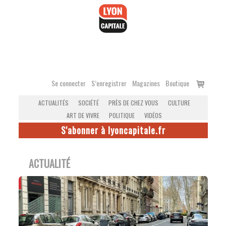
Accéder
au
contenu
Voir
Se connecter
S’enregistrer
Magazines
Boutique
le
ACTUALITÉS
SOCIÉTÉ
PRÈS DE CHEZ VOUS
CULTURE
panier
ART DE VIVRE
POLITIQUE
VIDÉOS
S'abonner à lyoncapitale.fr
ACTUALITÉ