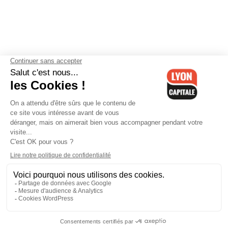
Contactez-nous
-
Mentions légales
-
CGV
-
Politique de
confidentialité
-
Gestion des cookies
-
Lyon Capitale TV
-
Archives
Lyon Capitale
Lyon Capitale - 51 avenue Maréchal Foch - CS 40091 - 69456 Lyon
Cedex 06