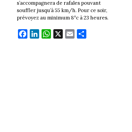
s’accompagnera de rafales pouvant
souffler jusqu’à 55 km/h. Pour ce soir,
prévoyez au minimum 8°c à 23 heures.
Fa
Li
W
X
E
Pa
ce
nk
ha
m
rt
bo
ed
ts
ail
ag
ok
In
Ap
er
p