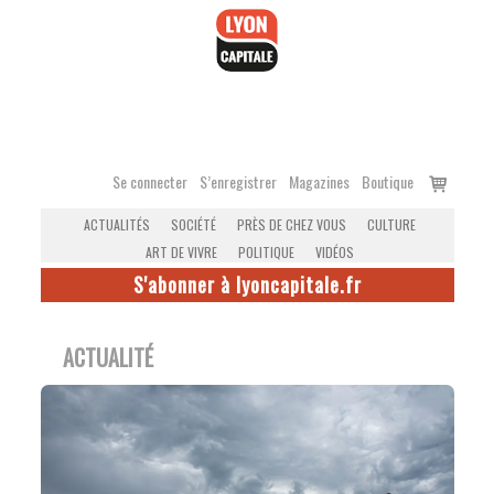
Accéder
au
contenu
Voir
Se connecter
S’enregistrer
Magazines
Boutique
le
ACTUALITÉS
SOCIÉTÉ
PRÈS DE CHEZ VOUS
CULTURE
panier
ART DE VIVRE
POLITIQUE
VIDÉOS
S'abonner à lyoncapitale.fr
ACTUALITÉ