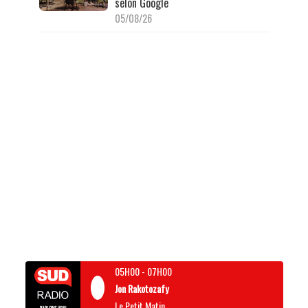
selon Google
05/08/26
05H00
-
07H00
Jon Rakotozafy
Le Petit Matin