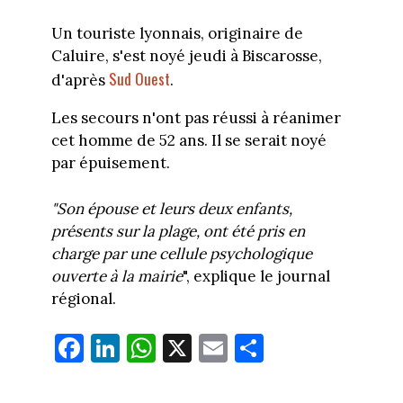
Un touriste lyonnais, originaire de
Caluire, s'est noyé jeudi à Biscarosse,
Sud Ouest
d'après
.
Les secours n'ont pas réussi à réanimer
cet homme de 52 ans. Il se serait noyé
par épuisement.
"Son épouse et leurs deux enfants,
présents sur la plage, ont été pris en
charge par une cellule psychologique
ouverte à la mairie
", explique le journal
régional.
Fa
Li
W
X
E
Pa
ce
nk
ha
m
rt