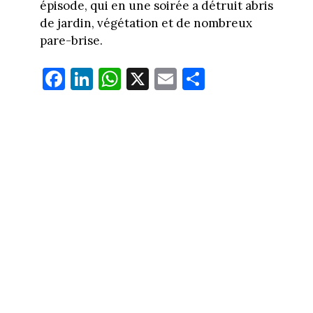
épisode, qui en une soirée a détruit abris
de jardin, végétation et de nombreux
pare-brise.
Fa
Li
W
X
E
Pa
ce
nk
ha
m
rt
bo
ed
ts
ail
ag
ok
In
Ap
er
p