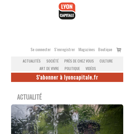
Accéder
au
contenu
Voir
Se connecter
S’enregistrer
Magazines
Boutique
le
ACTUALITÉS
SOCIÉTÉ
PRÈS DE CHEZ VOUS
CULTURE
panier
ART DE VIVRE
POLITIQUE
VIDÉOS
S'abonner à lyoncapitale.fr
ACTUALITÉ