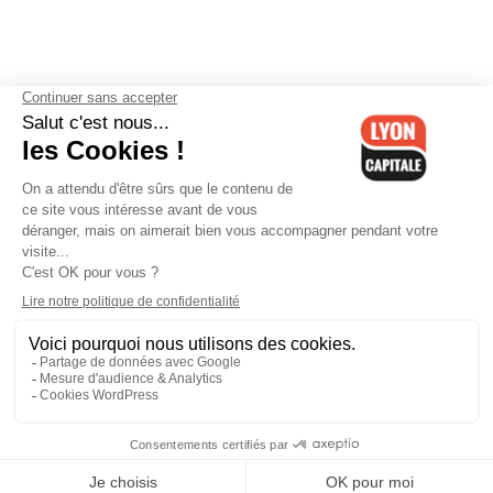
Contactez-nous
-
Mentions légales
-
CGV
-
Politique de
confidentialité
-
Gestion des cookies
-
Lyon Capitale TV
-
Archives
Lyon Capitale
Lyon Capitale - 51 avenue Maréchal Foch - CS 40091 - 69456 Lyon
Cedex 06