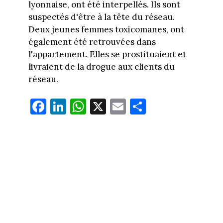
lyonnaise, ont été interpellés. Ils sont
suspectés d'être à la tête du réseau.
Deux jeunes femmes toxicomanes, ont
également été retrouvées dans
l'appartement. Elles se prostituaient et
livraient de la drogue aux clients du
réseau.
Fa
Li
W
X
E
Pa
ce
nk
ha
m
rt
bo
ed
ts
ail
ag
ok
In
Ap
er
p