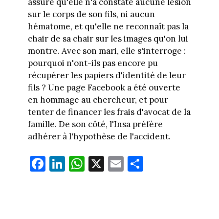
assure qu'elle n'a constaté aucune lésion
sur le corps de son fils, ni aucun
hématome, et qu'elle ne reconnaît pas la
chair de sa chair sur les images qu'on lui
montre. Avec son mari, elle s'interroge :
pourquoi n'ont-ils pas encore pu
récupérer les papiers d'identité de leur
fils ? Une page Facebook a été ouverte
en hommage au chercheur, et pour
tenter de financer les frais d'avocat de la
famille. De son côté, l'Insa préfère
adhérer à l'hypothèse de l'accident.
Fa
Li
W
X
E
Pa
ce
nk
ha
m
rt
bo
ed
ts
ail
ag
ok
In
Ap
er