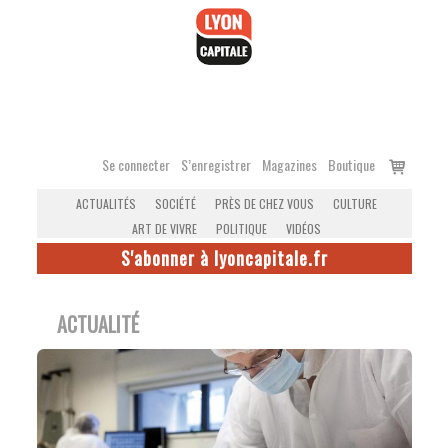
Accéder
au
contenu
Voir
Se connecter
S’enregistrer
Magazines
Boutique
le
ACTUALITÉS
SOCIÉTÉ
PRÈS DE CHEZ VOUS
CULTURE
panier
ART DE VIVRE
POLITIQUE
VIDÉOS
S'abonner à lyoncapitale.fr
ACTUALITÉ