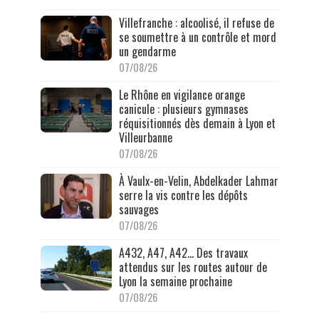
Villefranche : alcoolisé, il refuse de
se soumettre à un contrôle et mord
un gendarme
07/08/26
Le Rhône en vigilance orange
canicule : plusieurs gymnases
réquisitionnés dès demain à Lyon et
Villeurbanne
07/08/26
À Vaulx-en-Velin, Abdelkader Lahmar
serre la vis contre les dépôts
sauvages
07/08/26
A432, A47, A42… Des travaux
attendus sur les routes autour de
Lyon la semaine prochaine
07/08/26