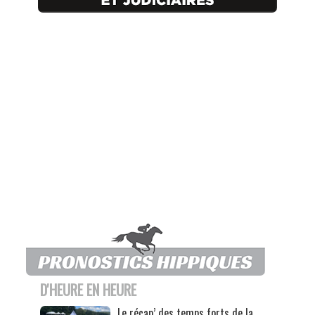
D'HEURE EN HEURE
Le récap’ des temps forts de la