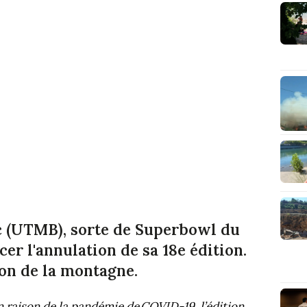
c (UTMB), sorte de Superbowl du
cer l'annulation de sa 18e édition.
son de la montagne.
 raison de la pandémie de COVID-19, l’édition