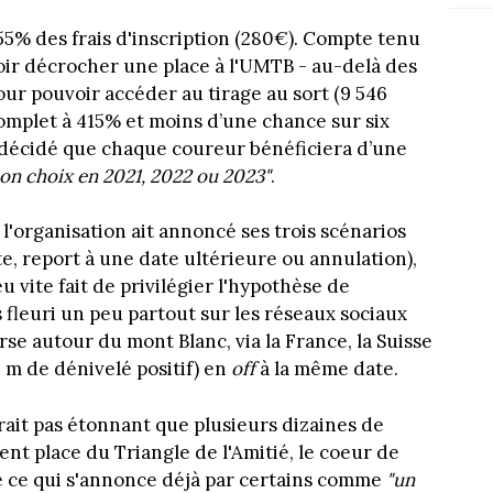
% des frais d'inscription (280€). Compte tenu
ir décrocher une place à l'UMTB - au-delà des
our pouvoir accéder au tirage au sort (9 546
omplet à 415% et moins d’une chance sur six
n a décidé que chaque coureur bénéficiera d’une
son choix en 2021, 2022 ou 2023"
.
'organisation ait annoncé ses trois scénarios
e, report à une date ultérieure ou annulation),
u vite fait de privilégier l'hypothèse de
s fleuri un peu partout sur les réseaux sociaux
rse autour du mont Blanc, via la France, la Suisse
0 m de dénivelé positif) en
off
à la même date.
erait pas étonnant que plusieurs dizaines de
ent place du Triangle de l'Amitié, le coeur de
 ce qui s'annonce déjà par certains comme
"un