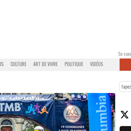
Se con
US
CULTURE
ART DE VIVRE
POLITIQUE
VIDÉOS