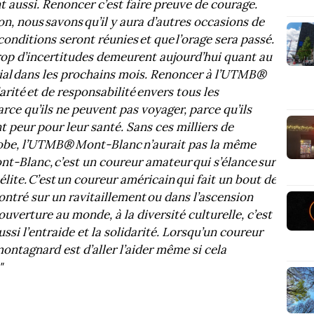
t aussi. Renoncer c’est faire preuve de courage.
, nous savons qu’il y aura d’autres occasions de
 conditions seront réunies et que l’orage sera passé.
op d’incertitudes demeurent aujourd’hui quant au
ial dans les prochains mois. Renoncer à l’UTMB®
arité et de responsabilité envers tous les
rce qu’ils ne peuvent pas voyager, parce qu’ils
nt peur pour leur santé. Sans ces milliers de
lobe, l’UTMB® Mont-Blanc n’aurait pas la même
-Blanc, c’est un coureur amateur qui s’élance sur
lite. C’est un coureur américain qui fait un bout de
ntré sur un ravitaillement ou dans l’ascension
uverture au monde, à la diversité culturelle, c’est
aussi l’entraide et la solidarité. Lorsqu’un coureur
montagnard est d’aller l’aider même si cela
"