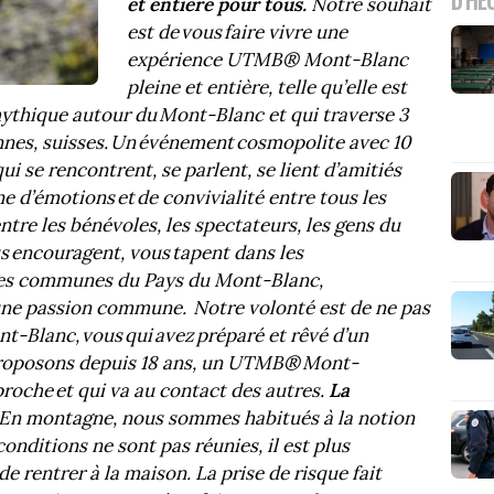
et entière pour tous.
Notre souhait
est de vous faire vivre une
expérience UTMB® Mont-Blanc
pleine et entière, telle qu’elle est
ythique autour du Mont-Blanc et qui traverse 3
ennes, suisses. Un événement cosmopolite avec 10
 se rencontrent, se parlent, se lient d’amitiés
e d’émotions et de convivialité entre tous les
ntre les bénévoles, les spectateurs, les gens du
us encouragent, vous tapent dans les
t les communes du Pays du Mont-Blanc,
une passion commune. Notre volonté est de ne pas
-Blanc, vous qui avez préparé et rêvé d’un
roposons depuis 18 ans, un UTMB® Mont-
proche et qui va au contact des autres.
La
En montagne, nous sommes habitués à la notion
onditions ne sont pas réunies, il est plus
e rentrer à la maison. La prise de risque fait