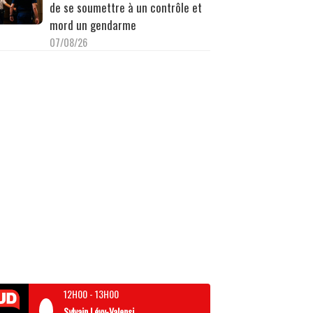
de se soumettre à un contrôle et
mord un gendarme
07/08/26
12H00
-
13H00
Sylvain Lévy-Valensi