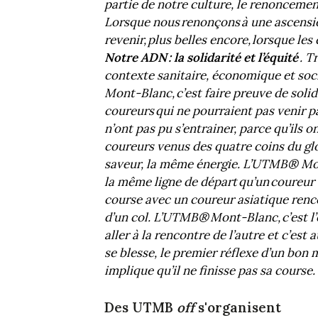
partie de notre culture, le renoncemen
Lorsque nous renonçons à une ascension
revenir, plus belles encore, lorsque les
Notre ADN : la solidarité et l’équité
.
Tr
contexte sanitaire, économique et soc
Mont-Blanc, c’est faire preuve de solid
coureurs qui ne pourraient pas venir pa
n’ont pas pu s’entrainer, parce qu’ils o
coureurs venus des quatre coins du g
saveur, la même énergie. L’UTMB® Mont
la même ligne de départ qu’un coureur é
course avec un coureur asiatique renco
d’un col. L’UTMB® Mont-Blanc, c’est l’o
aller à la rencontre de l’autre et c’est 
se blesse, le premier réflexe d’un bon 
implique qu’il ne finisse pas sa course. 
Des UTMB
off
s'organisent