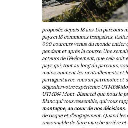
proposée depuis 18 ans. Un parcours m
pays et 18 communes françaises, itali
000 coureurs venus du monde entier qui
pendant et après la course. Une semain
acteurs de l’événement, que cela soit e
pays qui, tout au long du parcours, vo
mains, animent les ravitaillements e
partagent avec vous un patrimoine et 
dégrader votre expérience UTMB® Mont
UTMB® Mont-Blanc tel que nous le p
Blanc qui vous ressemble, qui vous rap
montagne, au cœur de nos décisions .
de risque et d’engagement. Quand les c
raisonnable de faire marche arrière et d