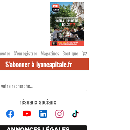
Voir
necter
S’enregistrer
Magazines
Boutique
le
S'abonner à lyoncapitale.fr
panier
réseaux sociaux