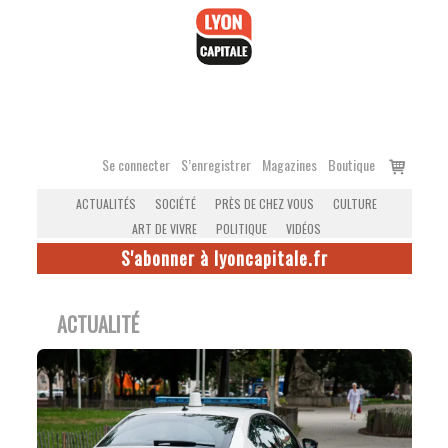
Accéder
au
contenu
Voir
Se connecter
S’enregistrer
Magazines
Boutique
le
ACTUALITÉS
SOCIÉTÉ
PRÈS DE CHEZ VOUS
CULTURE
panier
ART DE VIVRE
POLITIQUE
VIDÉOS
S'abonner à lyoncapitale.fr
ACTUALITÉ