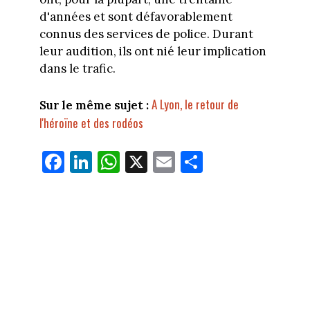
d'années et sont défavorablement
connus des services de police. Durant
leur audition, ils ont nié leur implication
dans le trafic.
A Lyon, le retour de
Sur le même sujet :
l'héroïne et des rodéos
Fa
Li
W
X
E
Pa
ce
nk
ha
m
rt
bo
ed
ts
ail
ag
ok
In
Ap
er
p