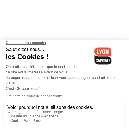
Contactez-nous
-
Mentions légales
-
CGV
-
Politique de
confidentialité
-
Gestion des cookies
-
Lyon Capitale TV
-
Archives
Lyon Capitale