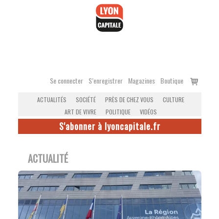
Accéder
au
contenu
Voir
Se connecter
S’enregistrer
Magazines
Boutique
le
ACTUALITÉS
SOCIÉTÉ
PRÈS DE CHEZ VOUS
CULTURE
panier
ART DE VIVRE
POLITIQUE
VIDÉOS
S'abonner à lyoncapitale.fr
ACTUALITÉ