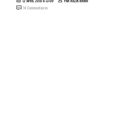
12 AVRIL 2010 À 13:09
PAR
RAZIK BRIKH
14 Commentaires