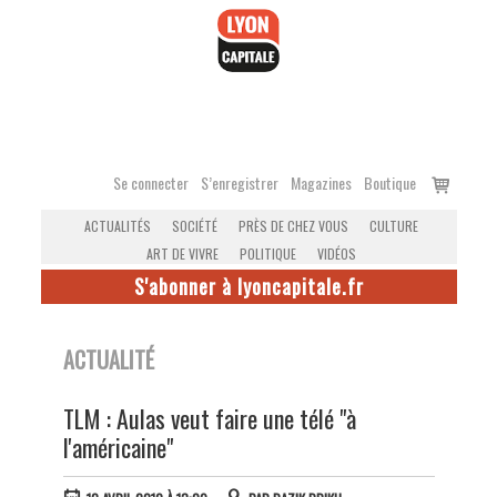
Accéder
au
contenu
Voir
Se connecter
S’enregistrer
Magazines
Boutique
le
ACTUALITÉS
SOCIÉTÉ
PRÈS DE CHEZ VOUS
CULTURE
panier
ART DE VIVRE
POLITIQUE
VIDÉOS
S'abonner à lyoncapitale.fr
ACTUALITÉ
TLM : Aulas veut faire une télé "à
l'américaine"