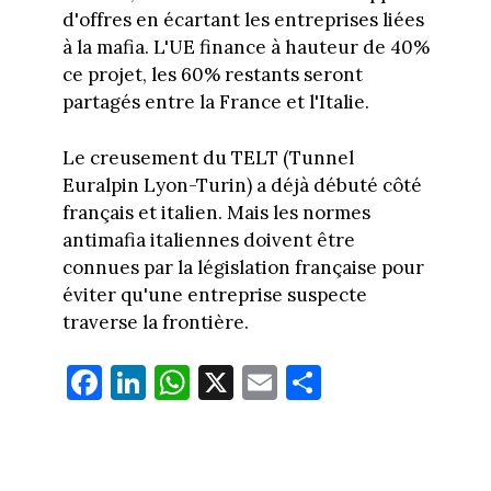
d'offres en écartant les entreprises liées
à la mafia. L'UE finance à hauteur de 40%
ce projet, les 60% restants seront
partagés entre la France et l'Italie.
Le creusement du TELT (Tunnel
Euralpin Lyon-Turin) a déjà débuté côté
français et italien. Mais les normes
antimafia italiennes doivent être
connues par la législation française pour
éviter qu'une entreprise suspecte
traverse la frontière.
Fa
Li
W
X
E
Pa
ce
nk
ha
m
rt
bo
ed
ts
ail
ag
ok
In
Ap
er