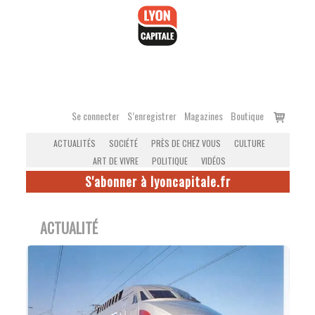
Accéder
au
contenu
Voir
Se connecter
S’enregistrer
Magazines
Boutique
le
ACTUALITÉS
SOCIÉTÉ
PRÈS DE CHEZ VOUS
CULTURE
panier
ART DE VIVRE
POLITIQUE
VIDÉOS
S'abonner à lyoncapitale.fr
ACTUALITÉ