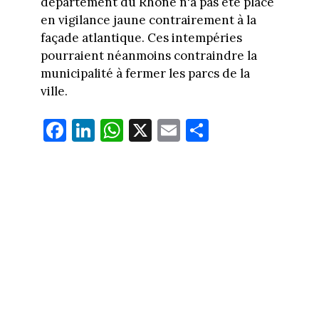
département du Rhône n'a pas été placé
en vigilance jaune contrairement à la
façade atlantique. Ces intempéries
pourraient néanmoins contraindre la
municipalité à fermer les parcs de la
ville.
Fa
Li
W
X
E
Pa
ce
nk
ha
m
rt
bo
ed
ts
ail
ag
ok
In
Ap
er
p