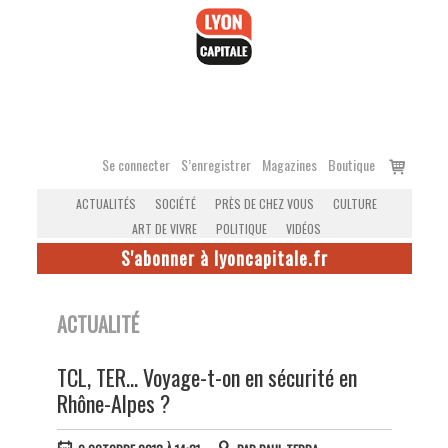
Accéder
au
contenu
Voir
Se connecter
S’enregistrer
Magazines
Boutique
le
ACTUALITÉS
SOCIÉTÉ
PRÈS DE CHEZ VOUS
CULTURE
panier
ART DE VIVRE
POLITIQUE
VIDÉOS
S'abonner à lyoncapitale.fr
ACTUALITÉ
TCL, TER… Voyage-t-on en sécurité en
Rhône-Alpes ?