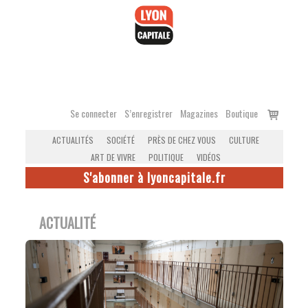
Accéder
au
contenu
Voir
Se connecter
S’enregistrer
Magazines
Boutique
le
ACTUALITÉS
SOCIÉTÉ
PRÈS DE CHEZ VOUS
CULTURE
panier
ART DE VIVRE
POLITIQUE
VIDÉOS
S'abonner à lyoncapitale.fr
ACTUALITÉ