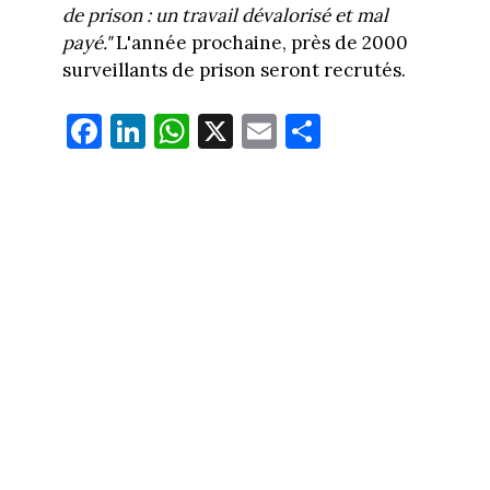
de prison : un travail dévalorisé et mal
payé."
L'année prochaine, près de 2000
surveillants de prison seront recrutés.
Fa
Li
W
X
E
Pa
ce
nk
ha
m
rt
bo
ed
ts
ail
ag
ok
In
Ap
er
p