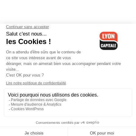
Contactez-nous
-
Mentions légales
-
CGV
-
Politique de
confidentialité
-
Gestion des cookies
-
Lyon Capitale TV
-
Archives
Lyon Capitale
Lyon Capitale - 51 avenue Maréchal Foch - CS 40091 - 69456 Lyon
Cedex 06