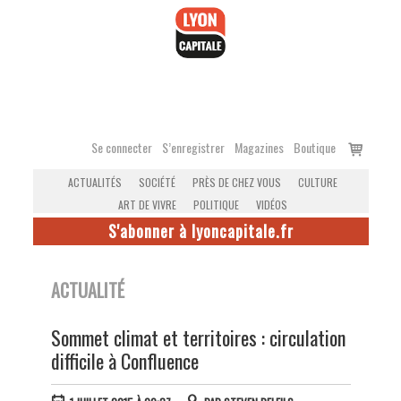
Accéder
au
contenu
Voir
Se connecter
S’enregistrer
Magazines
Boutique
le
ACTUALITÉS
SOCIÉTÉ
PRÈS DE CHEZ VOUS
CULTURE
panier
ART DE VIVRE
POLITIQUE
VIDÉOS
S'abonner à lyoncapitale.fr
ACTUALITÉ
Sommet climat et territoires : circulation
difficile à Confluence