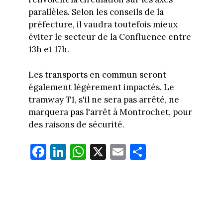
parallèles. Selon les conseils de la
préfecture, il vaudra toutefois mieux
éviter le secteur de la Confluence entre
13h et 17h.
Les transports en commun seront
également légèrement impactés. Le
tramway T1, s'il ne sera pas arrêté, ne
marquera pas l'arrêt à Montrochet, pour
des raisons de sécurité.
Fa
Li
W
X
E
Pa
ce
nk
ha
m
rt
bo
ed
ts
ail
ag
ok
In
Ap
er
p