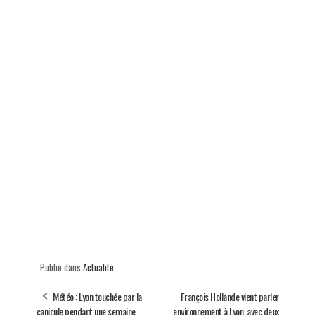
Publié dans
Actualité
Météo : Lyon touchée par la
François Hollande vient parler
canicule pendant une semaine
environnement à Lyon, avec deux