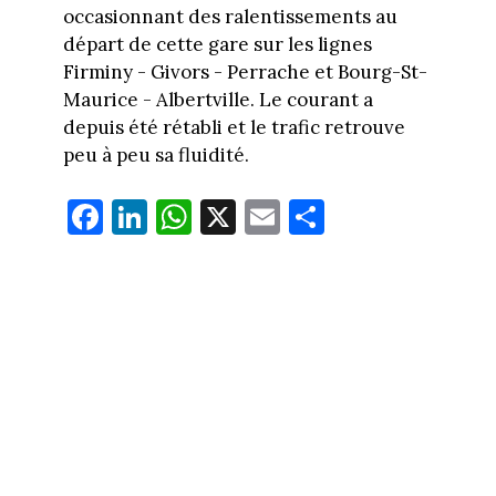
occasionnant des ralentissements au
départ de cette gare sur les lignes
Firminy - Givors - Perrache et Bourg-St-
Maurice - Albertville. Le courant a
depuis été rétabli et le trafic retrouve
peu à peu sa fluidité.
Fa
Li
W
X
E
Pa
ce
nk
ha
m
rt
bo
ed
ts
ail
ag
ok
In
Ap
er
p