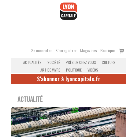
Accéder
au
contenu
Voir
Se connecter
S’enregistrer
Magazines
Boutique
le
ACTUALITÉS
SOCIÉTÉ
PRÈS DE CHEZ VOUS
CULTURE
panier
ART DE VIVRE
POLITIQUE
VIDÉOS
S'abonner à lyoncapitale.fr
ACTUALITÉ