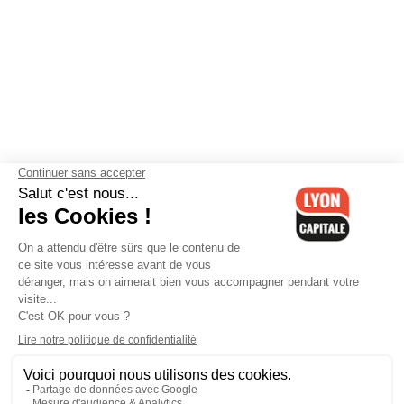
Contactez-nous
-
Mentions légales
-
CGV
-
Politique de
confidentialité
-
Gestion des cookies
-
Lyon Capitale TV
-
Archives