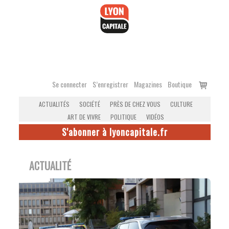
Accéder
au
contenu
Voir
Se connecter
S’enregistrer
Magazines
Boutique
le
ACTUALITÉS
SOCIÉTÉ
PRÈS DE CHEZ VOUS
CULTURE
panier
ART DE VIVRE
POLITIQUE
VIDÉOS
S'abonner à lyoncapitale.fr
ACTUALITÉ