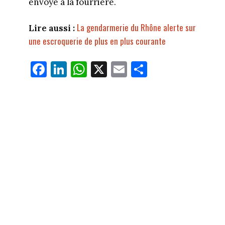
envoyé à la fourrière.
La gendarmerie du Rhône alerte sur
Lire aussi :
une escroquerie de plus en plus courante
Fa
Li
W
X
E
Pa
ce
nk
ha
m
rt
bo
ed
ts
ail
ag
ok
In
Ap
er
p