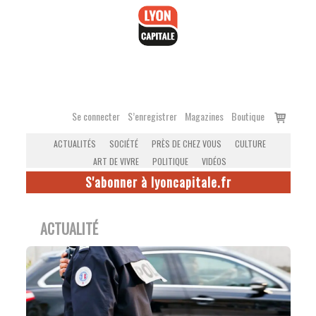
Accéder
au
contenu
Voir
Se connecter
S’enregistrer
Magazines
Boutique
le
ACTUALITÉS
SOCIÉTÉ
PRÈS DE CHEZ VOUS
CULTURE
panier
ART DE VIVRE
POLITIQUE
VIDÉOS
S'abonner à lyoncapitale.fr
ACTUALITÉ