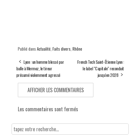
Publié dans
Actualité
,
Faits divers
,
Rhône
Lyon : un homme blessé par
French Tech Saint-Étienne Lyon :
balle à Mermoz, le tireur
le label "Capitale" reconduit
présumé violemment agressé
jusqu'en 2028
AFFICHER LES COMMENTAIRES
Les commentaires sont fermés