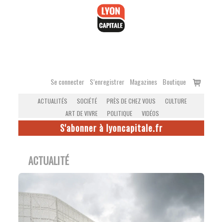
Accéder
au
contenu
Voir
Se connecter
S’enregistrer
Magazines
Boutique
le
ACTUALITÉS
SOCIÉTÉ
PRÈS DE CHEZ VOUS
CULTURE
panier
ART DE VIVRE
POLITIQUE
VIDÉOS
S'abonner à lyoncapitale.fr
ACTUALITÉ