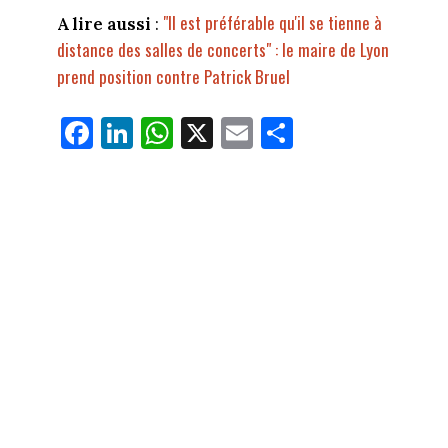
"Il est préférable qu'il se tienne à
A lire aussi
:
distance des salles de concerts" : le maire de Lyon
prend position contre Patrick Bruel
Fa
Li
W
X
E
Pa
ce
nk
ha
m
rt
bo
ed
ts
ail
ag
ok
In
Ap
er
p