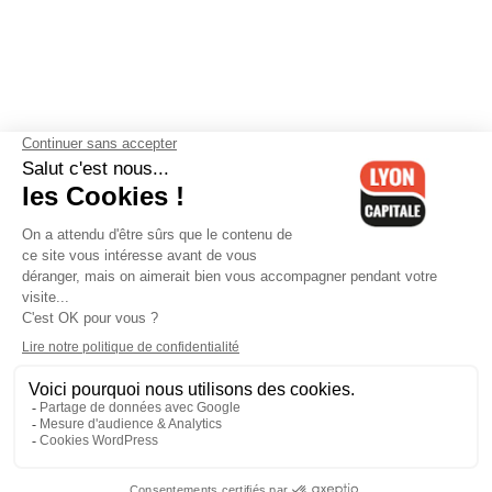
Contactez-nous
-
Mentions légales
-
CGV
-
Politique de
confidentialité
-
Gestion des cookies
-
Lyon Capitale TV
-
Archives
Lyon Capitale
Lyon Capitale - 51 avenue Maréchal Foch - CS 40091 - 69456 Lyon