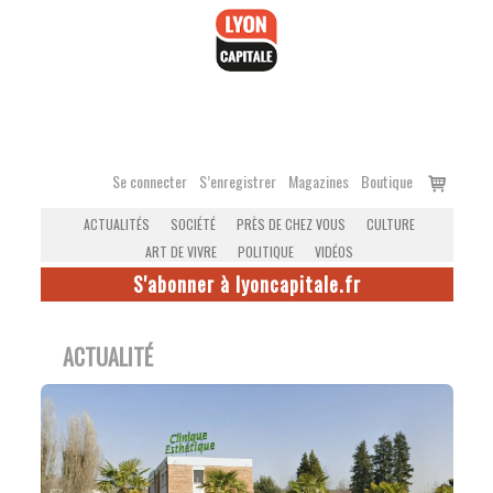
Accéder
au
contenu
Voir
Se connecter
S’enregistrer
Magazines
Boutique
le
ACTUALITÉS
SOCIÉTÉ
PRÈS DE CHEZ VOUS
CULTURE
panier
ART DE VIVRE
POLITIQUE
VIDÉOS
S'abonner à lyoncapitale.fr
ACTUALITÉ