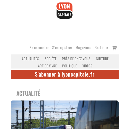
Accéder
au
contenu
Voir
Se connecter
S’enregistrer
Magazines
Boutique
le
ACTUALITÉS
SOCIÉTÉ
PRÈS DE CHEZ VOUS
CULTURE
panier
ART DE VIVRE
POLITIQUE
VIDÉOS
S'abonner à lyoncapitale.fr
ACTUALITÉ