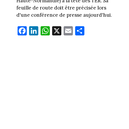
Haute-Normandie) à la tête des TER. Sa
feuille de route doit être précisée lors
d'une conférence de presse aujourd'hui.
Fa
Li
W
X
E
Pa
ce
nk
ha
m
rt
bo
ed
ts
ail
ag
ok
In
Ap
er
p