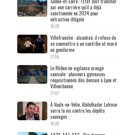
Saône-et-Loire : l'État doit trancher
sur une carrière qu'il a déjà
sanctionnée en 2024 pour
extraction illégale
18:29
Villefranche : alcoolisé, il refuse de
se soumettre à un contrôle et mord
un gendarme
17:55
Le Rhône en vigilance orange
canicule : plusieurs gymnases
réquisitionnés dès demain à Lyon et
Villeurbanne
17:07
À Vaulx-en-Velin, Abdelkader Lahmar
serre la vis contre les dépôts
sauvages
16:20
A432, A47, A42… Des travaux