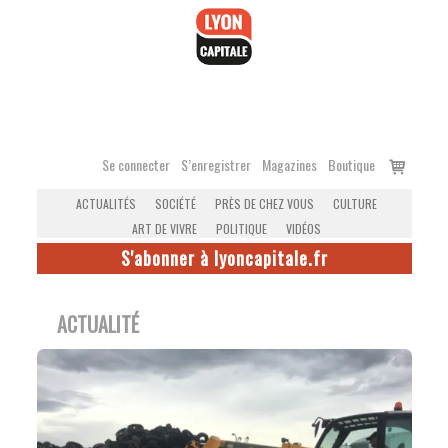
Accéder
au
contenu
Voir
Se connecter
S’enregistrer
Magazines
Boutique
le
ACTUALITÉS
SOCIÉTÉ
PRÈS DE CHEZ VOUS
CULTURE
panier
ART DE VIVRE
POLITIQUE
VIDÉOS
S'abonner à lyoncapitale.fr
ACTUALITÉ