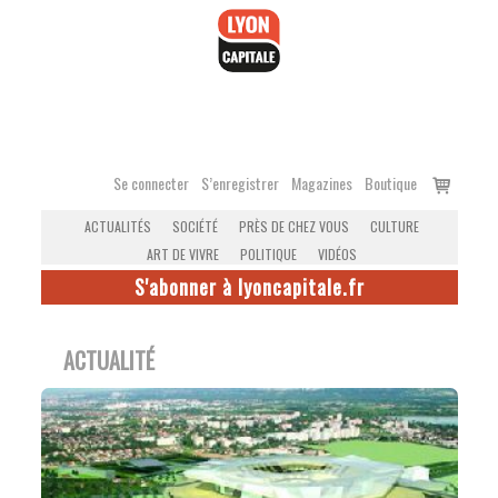
Accéder
au
contenu
Voir
Se connecter
S’enregistrer
Magazines
Boutique
le
ACTUALITÉS
SOCIÉTÉ
PRÈS DE CHEZ VOUS
CULTURE
panier
ART DE VIVRE
POLITIQUE
VIDÉOS
S'abonner à lyoncapitale.fr
ACTUALITÉ