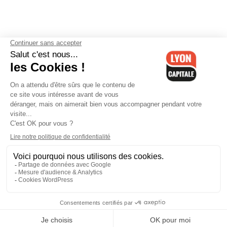
Contactez-nous
-
Mentions légales
-
CGV
-
Politique de
confidentialité
-
Gestion des cookies
-
Lyon Capitale TV
-
Archives
Lyon Capitale
Lyon Capitale - 51 avenue Maréchal Foch - CS 40091 - 69456 Lyon
Cedex 06