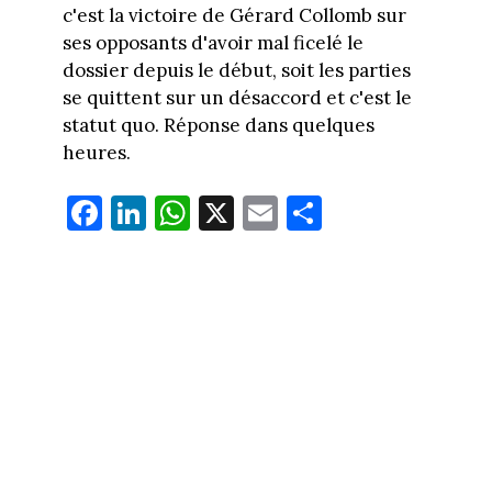
c'est la victoire de Gérard Collomb sur
ses opposants d'avoir mal ficelé le
dossier depuis le début, soit les parties
se quittent sur un désaccord et c'est le
statut quo. Réponse dans quelques
heures.
Fa
Li
W
X
E
Pa
ce
nk
ha
m
rt
bo
ed
ts
ail
ag
ok
In
Ap
er
p