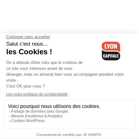
Contactez-nous
-
Mentions légales
-
CGV
-
Politique de
confidentialité
-
Gestion des cookies
-
Lyon Capitale TV
-
Archives
Lyon Capitale
Lyon Capitale - 51 avenue Maréchal Foch - CS 40091 - 69456 Lyon
Cedex 06