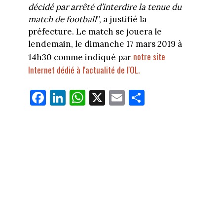
décidé par arrêté d’interdire la tenue du
match de football
”, a justifié la
préfecture. Le match se jouera le
lendemain, le dimanche 17 mars 2019 à
notre site
14h30 comme indiqué par
Internet dédié à l'actualité de l'OL.
Fa
Li
W
X
E
Pa
ce
nk
ha
m
rt
bo
ed
ts
ail
ag
ok
In
Ap
er
p