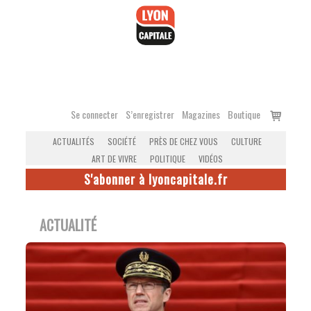
Accéder
au
contenu
Voir
Se connecter
S’enregistrer
Magazines
Boutique
le
ACTUALITÉS
SOCIÉTÉ
PRÈS DE CHEZ VOUS
CULTURE
panier
ART DE VIVRE
POLITIQUE
VIDÉOS
S'abonner à lyoncapitale.fr
ACTUALITÉ