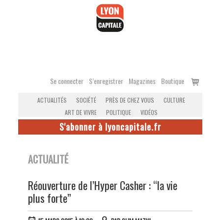
Accéder
au
contenu
Voir
Se connecter
S’enregistrer
Magazines
Boutique
le
ACTUALITÉS
SOCIÉTÉ
PRÈS DE CHEZ VOUS
CULTURE
panier
ART DE VIVRE
POLITIQUE
VIDÉOS
S'abonner à lyoncapitale.fr
ACTUALITÉ
Réouverture de l’Hyper Casher : “la vie
plus forte”