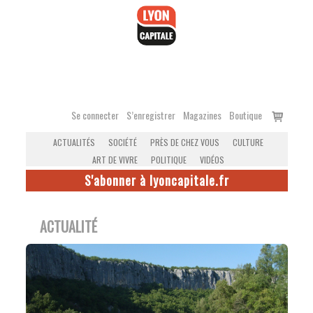
Accéder
au
contenu
Voir
Se connecter
S’enregistrer
Magazines
Boutique
le
ACTUALITÉS
SOCIÉTÉ
PRÈS DE CHEZ VOUS
CULTURE
panier
ART DE VIVRE
POLITIQUE
VIDÉOS
S'abonner à lyoncapitale.fr
ACTUALITÉ