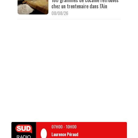
180 grammes de cocaïne retrouvés
chez un trentenaire dans l'Ain
08/08/26
07H00
-
10H00
Laurence Péraud