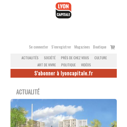
Accéder
au
contenu
Voir
Se connecter
S’enregistrer
Magazines
Boutique
le
ACTUALITÉS
SOCIÉTÉ
PRÈS DE CHEZ VOUS
CULTURE
panier
ART DE VIVRE
POLITIQUE
VIDÉOS
S'abonner à lyoncapitale.fr
ACTUALITÉ