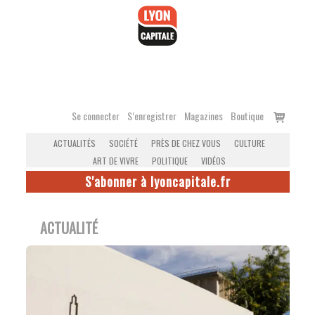
Accéder
au
contenu
Voir
Se connecter
S’enregistrer
Magazines
Boutique
le
ACTUALITÉS
SOCIÉTÉ
PRÈS DE CHEZ VOUS
CULTURE
panier
ART DE VIVRE
POLITIQUE
VIDÉOS
S'abonner à lyoncapitale.fr
ACTUALITÉ