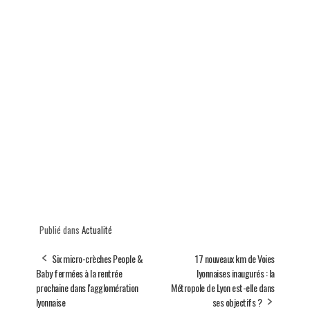
Publié dans
Actualité
Six micro-crèches People &
17 nouveaux km de Voies
Baby fermées à la rentrée
lyonnaises inaugurés : la
prochaine dans l'agglomération
Métropole de Lyon est-elle dans
lyonnaise
ses objectifs ?