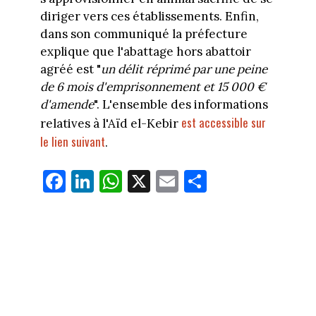
diriger vers ces établissements. Enfin,
dans son communiqué la préfecture
explique que l'abattage hors abattoir
agréé est "
un délit réprimé par une peine
de 6 mois d'emprisonnement et 15 000 €
d'amende
". L'ensemble des informations
est accessible sur
relatives à l'Aïd el-Kebir
le lien suivant
.
Fa
Li
W
X
E
Pa
ce
nk
ha
m
rt
bo
ed
ts
ail
ag
ok
In
Ap
er
p