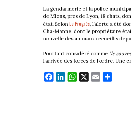
La gendarmerie et la police municip
de Mions, près de Lyon, 18 chats, don
Le Progrès
état. Selon
, l’alerte a été d
Cha-Manne, dont le propriétaire éta
nouvelle des animaux recueillis depu
Pourtant considéré comme
"le sauve
l’arrivée des forces de l’ordre. Une
Fa
Li
W
X
E
Pa
ce
nk
ha
m
rt
bo
ed
ts
ail
ag
ok
In
Ap
er
p