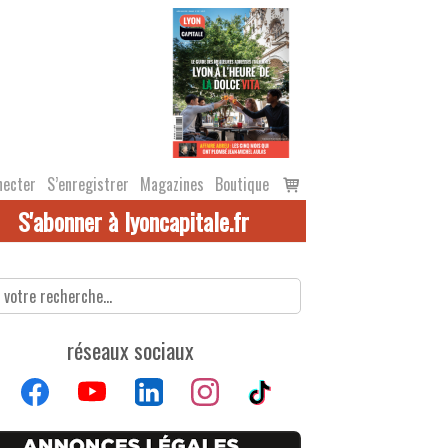
Voir
necter
S’enregistrer
Magazines
Boutique
le
S'abonner à lyoncapitale.fr
panier
réseaux sociaux