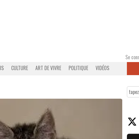
Se con
US
CULTURE
ART DE VIVRE
POLITIQUE
VIDÉOS