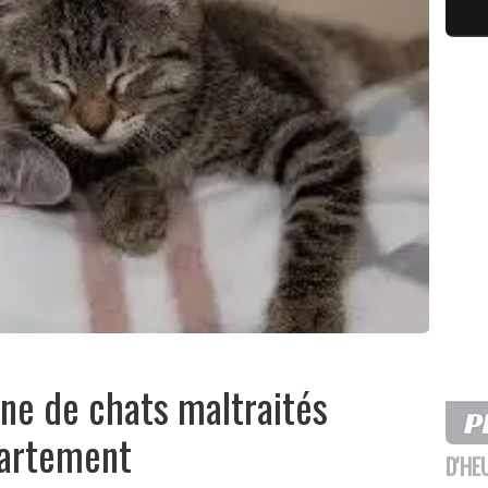
ine de chats maltraités
partement
D'HE