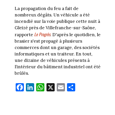
La propagation du feu a fait de
nombreux dégâts. Un véhicule a été
incendié sur la voie publique cette nuit à
Gleizé près de Villefranche-sur-Saône,
Le Progrès
rapporte
. D'après le quotidien, le
brasier s'est propagé à plusieurs
commerces dont un garage, des sociétés
informatiques et un traiteur. En tout,
une dizaine de véhicules présents à
l’intérieur du bâtiment industriel ont été
brûlés.
Fa
Li
W
X
E
Pa
ce
nk
ha
m
rt
bo
ed
ts
ail
ag
ok
In
Ap
er