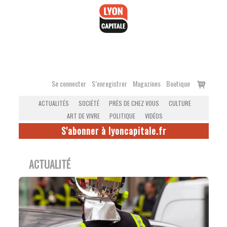
Accéder
au
contenu
Voir
Se connecter
S’enregistrer
Magazines
Boutique
le
ACTUALITÉS
SOCIÉTÉ
PRÈS DE CHEZ VOUS
CULTURE
panier
ART DE VIVRE
POLITIQUE
VIDÉOS
S'abonner à lyoncapitale.fr
ACTUALITÉ