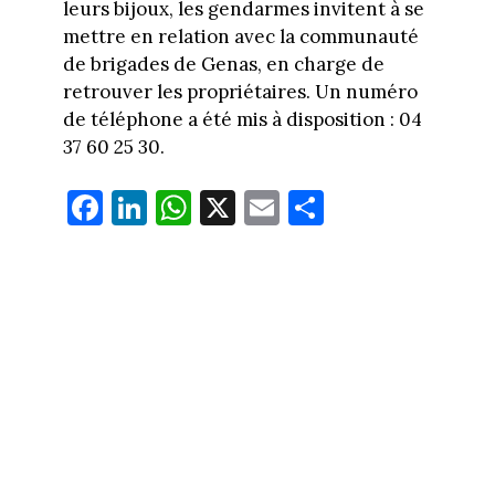
leurs bijoux, les gendarmes invitent à se
mettre en relation avec la communauté
de brigades de Genas, en charge de
retrouver les propriétaires. Un numéro
de téléphone a été mis à disposition : 04
37 60 25 30.
Fa
Li
W
X
E
Pa
ce
nk
ha
m
rt
bo
ed
ts
ail
ag
ok
In
Ap
er
p