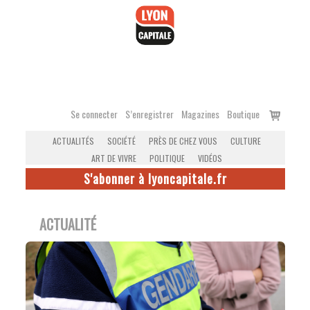
Accéder
au
contenu
Voir
Se connecter
S’enregistrer
Magazines
Boutique
le
ACTUALITÉS
SOCIÉTÉ
PRÈS DE CHEZ VOUS
CULTURE
panier
ART DE VIVRE
POLITIQUE
VIDÉOS
S'abonner à lyoncapitale.fr
ACTUALITÉ