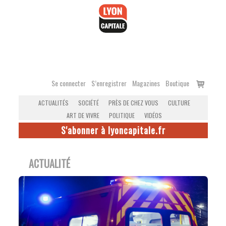
Accéder
au
contenu
Voir
Se connecter
S’enregistrer
Magazines
Boutique
le
ACTUALITÉS
SOCIÉTÉ
PRÈS DE CHEZ VOUS
CULTURE
panier
ART DE VIVRE
POLITIQUE
VIDÉOS
S'abonner à lyoncapitale.fr
ACTUALITÉ