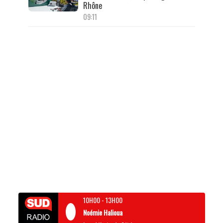
Rhône
09:11
10H00
-
13H00
Noémie Halioua