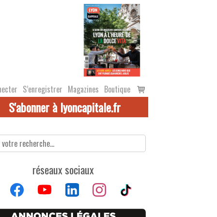
Voir
necter
S’enregistrer
Magazines
Boutique
le
S'abonner à lyoncapitale.fr
panier
réseaux sociaux