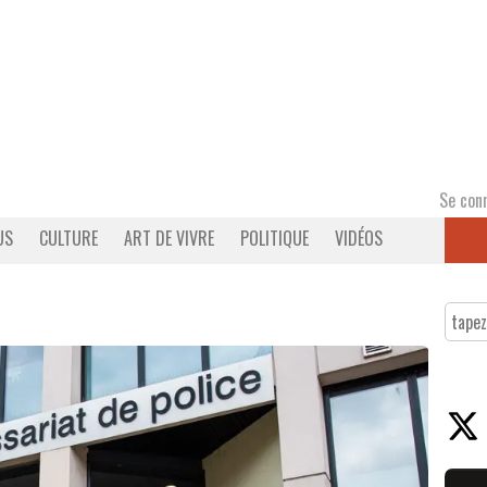
Se con
US
CULTURE
ART DE VIVRE
POLITIQUE
VIDÉOS