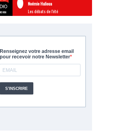
Noémie Halioua
Les débats de l'été