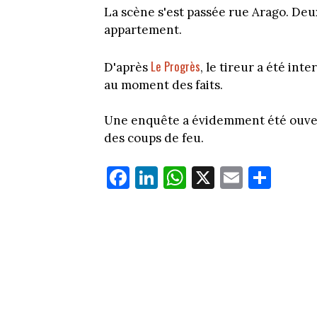
La scène s'est passée rue Arago. Deu
appartement.
Le Progrès
D'après
, le tireur a été int
au moment des faits.
Une enquête a évidemment été ouver
des coups de feu.
Fa
Li
W
X
E
Pa
ce
nk
ha
m
rt
bo
ed
ts
ail
ag
ok
In
Ap
er
p