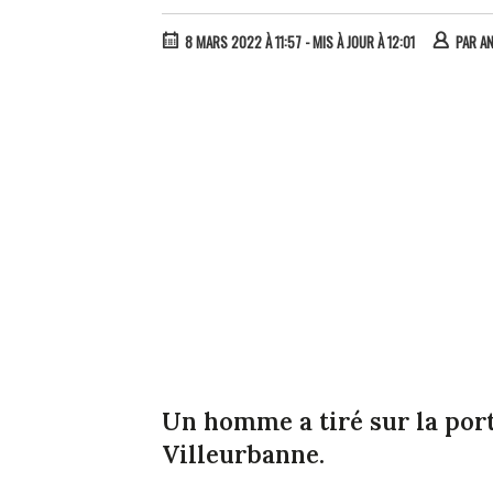
8 MARS 2022 À 11:57
- MIS À JOUR À 12:01
PAR
A
Un homme a tiré sur la port
Villeurbanne.