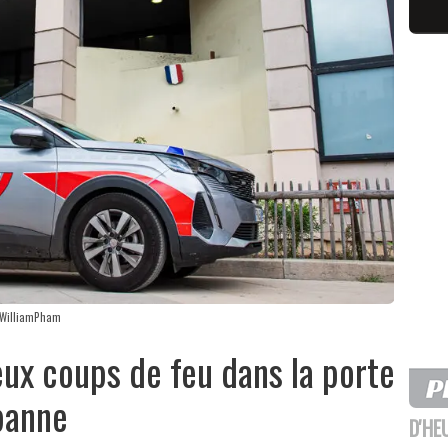
@ WilliamPham
deux coups de feu dans la porte
rbanne
D'HE