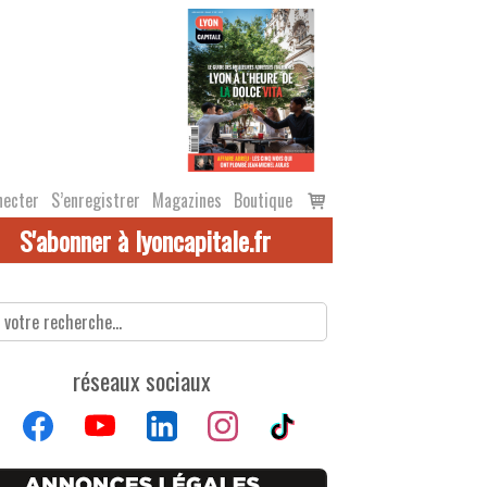
Voir
necter
S’enregistrer
Magazines
Boutique
le
S'abonner à lyoncapitale.fr
panier
réseaux sociaux