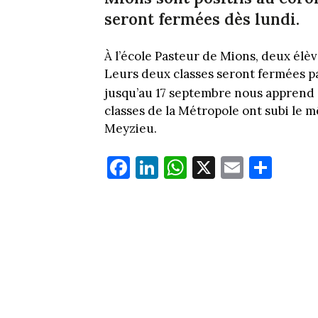
seront fermées dès lundi.
À l’école Pasteur de Mions, deux élèv
Leurs deux classes seront fermées pa
jusqu’au 17 septembre nous apprend
classes de la Métropole ont subi le 
Meyzieu.
Fa
Li
W
X
E
Pa
ce
nk
ha
m
rt
bo
ed
ts
ail
ag
ok
In
Ap
er
p