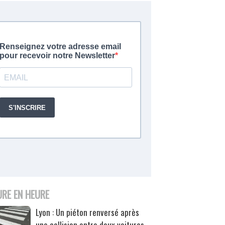
URE EN HEURE
Lyon : Un piéton renversé après
une collision entre deux voitures