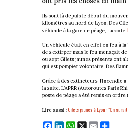
ont pris les choses en main e
Ils sont là depuis le début du mouve
kilomètres au nord de Lyon. Des Gilet
véhicule à la gare de péage, raconte
Un véhicule était en effet en feu à l
de s’extirper mais le feu menaçait de
ou sept Gilets jaunes présents ont al
qui est pompier volontaire. Des flam
Grâce à des extincteurs, l’incendie a 
la suite. L’APRR (Autoroutes Paris Rh
poste de péage a été remis en ordre 
Gilets jaunes à Lyon : "On aurait
Lire aussi :
Fa
Li
W
X
E
Pa