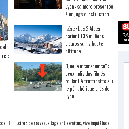
Lyon : sa mère présentée
à un juge d’instruction
Isère : Les 2 Alpes
parient 135 millions
d'euros sur la haute
cel
altitude
erce
"Quelle inconscience" :
deux individus filmés
roulant à trottinette sur
le périphérique près de
Lyon
de, il
Loire : de nouveaux tags antisémites, vive inquiétude