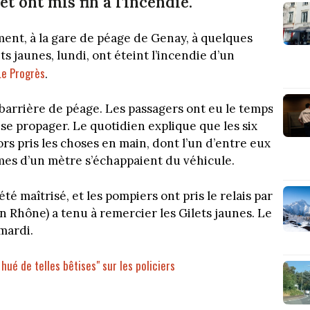
t ont mis fin à l’incendie.
ment, à la gare de péage de Genay, à quelques
s jaunes, lundi, ont éteint l’incendie d’un
Le Progrès
.
a barrière de péage. Les passagers ont eu le temps
 se propager. Le quotidien explique que les six
ors pris les choses en main, dont l’un d’entre eux
mes d’un mètre s’échappaient du véhicule.
été maîtrisé, et les pompiers ont pris le relais par
in Rhône) a tenu à remercier les Gilets jaunes. Le
mardi.
 hué de telles bêtises" sur les policiers