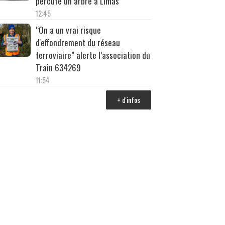
percuté un arbre à Limas
12:45
“On a un vrai risque
d'effondrement du réseau
ferroviaire” alerte l’association du
Train 634269
11:54
+ d'infos