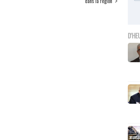
dans la région
D'HE