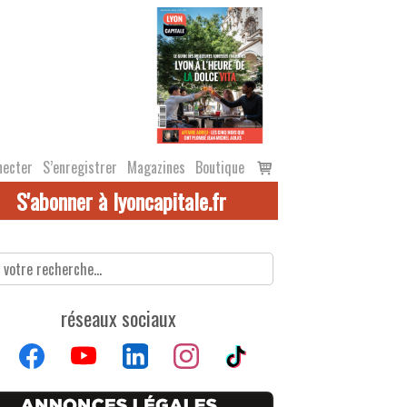
Voir
necter
S’enregistrer
Magazines
Boutique
le
S'abonner à lyoncapitale.fr
panier
réseaux sociaux