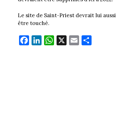
Le site de Saint-Priest devrait lui aussi
être touché.
Fa
Li
W
X
E
Pa
ce
nk
ha
m
rt
bo
ed
ts
ail
ag
ok
In
Ap
er
p