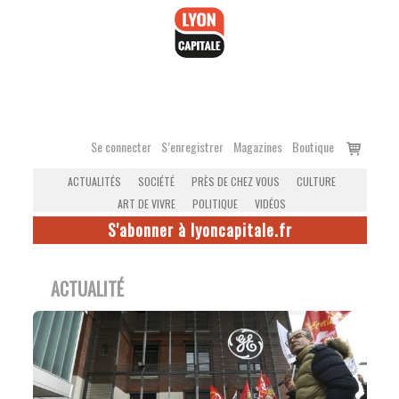
Accéder
au
contenu
Voir
Se connecter
S’enregistrer
Magazines
Boutique
le
ACTUALITÉS
SOCIÉTÉ
PRÈS DE CHEZ VOUS
CULTURE
panier
ART DE VIVRE
POLITIQUE
VIDÉOS
S'abonner à lyoncapitale.fr
ACTUALITÉ