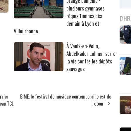
orange canicule :
plusieurs gymnases
réquisitionnés dès
r
D'HE
demain à Lyon et
Villeurbanne
À Vaulx-en-Velin,
Abdelkader Lahmar serre
la vis contre les dépôts
sauvages
rrier
B!ME, le festival de musique contemporaine est de
seau TCL
retour