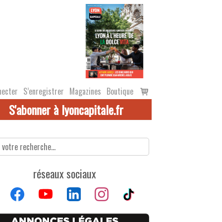
Voir
necter
S’enregistrer
Magazines
Boutique
le
S'abonner à lyoncapitale.fr
panier
réseaux sociaux