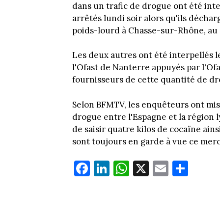
dans un trafic de drogue ont été inte
arrêtés lundi soir alors qu'ils décha
poids-lourd à Chasse-sur-Rhône, au 
Les deux autres ont été interpellés 
l'Ofast de Nanterre appuyés par l'Ofa
fournisseurs de cette quantité de dro
Selon BFMTV, les enquêteurs ont mis 
drogue entre l'Espagne et la région 
de saisir quatre kilos de cocaïne ain
sont toujours en garde à vue ce merc
Fa
Li
W
X
E
Pa
ce
nk
ha
m
rt
bo
ed
ts
ail
ag
ok
In
Ap
er