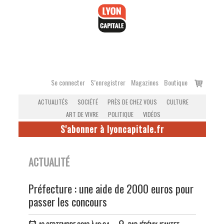
Accéder
au
contenu
Voir
Se connecter
S’enregistrer
Magazines
Boutique
le
ACTUALITÉS
SOCIÉTÉ
PRÈS DE CHEZ VOUS
CULTURE
panier
ART DE VIVRE
POLITIQUE
VIDÉOS
S'abonner à lyoncapitale.fr
ACTUALITÉ
Préfecture : une aide de 2000 euros pour
passer les concours