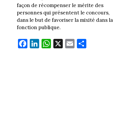
façon de récompenser le mérite des
personnes qui présentent le concours,
dans le but de favoriser la mixité dans la
fonction publique.
Fa
Li
W
X
E
Pa
ce
nk
ha
m
rt
bo
ed
ts
ail
ag
ok
In
Ap
er
p