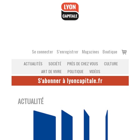
Accéder
au
contenu
Voir
Se connecter
S’enregistrer
Magazines
Boutique
le
ACTUALITÉS
SOCIÉTÉ
PRÈS DE CHEZ VOUS
CULTURE
panier
ART DE VIVRE
POLITIQUE
VIDÉOS
S'abonner à lyoncapitale.fr
ACTUALITÉ