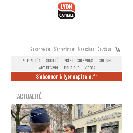
Accéder
au
contenu
Voir
Se connecter
S’enregistrer
Magazines
Boutique
le
ACTUALITÉS
SOCIÉTÉ
PRÈS DE CHEZ VOUS
CULTURE
panier
ART DE VIVRE
POLITIQUE
VIDÉOS
S'abonner à lyoncapitale.fr
ACTUALITÉ