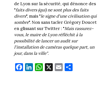
de Lyon sur la sécurité, qui dénonce des
"
faits divers (qui) ne sont plus des faits
divers
", mais "
le signe d'une civilisation qui
sombre
". Non sans tacler Grégory Doucet
en glissant sur Twitter : "
Mais rassurez-
vous, le maire de Lyon réfléchit à la
possibilité de lancer un audit sur
l'installation de caméras quelque part, un
jour, dans la ville"
.
Fa
Li
W
X
E
Pa
ce
nk
ha
m
rt
bo
ed
ts
ail
ag
ok
In
Ap
er
p