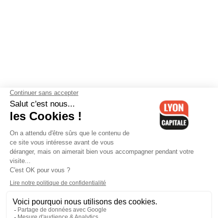
Contactez-nous
-
Mentions légales
-
CGV
-
Politique de
confidentialité
-
Gestion des cookies
-
Lyon Capitale TV
-
Archives