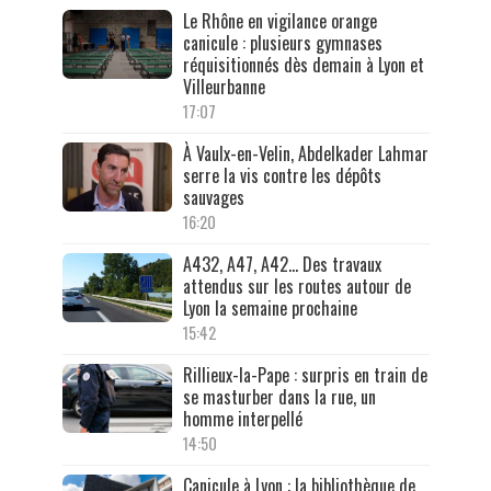
Le Rhône en vigilance orange
canicule : plusieurs gymnases
réquisitionnés dès demain à Lyon et
Villeurbanne
17:07
À Vaulx-en-Velin, Abdelkader Lahmar
serre la vis contre les dépôts
sauvages
16:20
A432, A47, A42… Des travaux
attendus sur les routes autour de
Lyon la semaine prochaine
15:42
Rillieux-la-Pape : surpris en train de
se masturber dans la rue, un
homme interpellé
14:50
Canicule à Lyon : la bibliothèque de