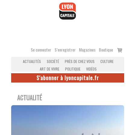
Accéder
au
contenu
Voir
Se connecter
S’enregistrer
Magazines
Boutique
le
ACTUALITÉS
SOCIÉTÉ
PRÈS DE CHEZ VOUS
CULTURE
panier
ART DE VIVRE
POLITIQUE
VIDÉOS
S'abonner à lyoncapitale.fr
ACTUALITÉ