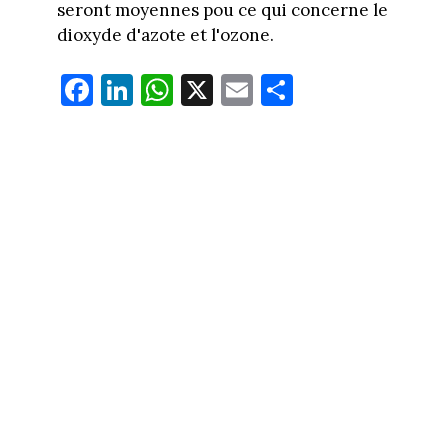
seront moyennes pou ce qui concerne le
dioxyde d'azote et l'ozone.
Fa
Li
W
X
E
Pa
ce
nk
ha
m
rt
bo
ed
ts
ail
ag
ok
In
Ap
er
p