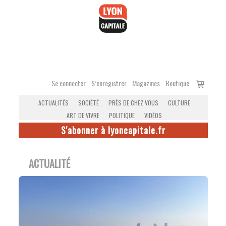
Accéder
au
contenu
Voir
Se connecter
S’enregistrer
Magazines
Boutique
le
ACTUALITÉS
SOCIÉTÉ
PRÈS DE CHEZ VOUS
CULTURE
panier
ART DE VIVRE
POLITIQUE
VIDÉOS
S'abonner à lyoncapitale.fr
ACTUALITÉ