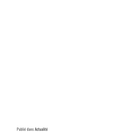
ok
In
Ap
er
p
Publié dans
Actualité