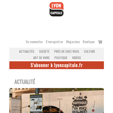
Accéder
au
contenu
Voir
Se connecter
S’enregistrer
Magazines
Boutique
le
ACTUALITÉS
SOCIÉTÉ
PRÈS DE CHEZ VOUS
CULTURE
panier
ART DE VIVRE
POLITIQUE
VIDÉOS
S'abonner à lyoncapitale.fr
ACTUALITÉ