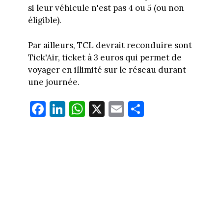
si leur véhicule n'est pas 4 ou 5 (ou non
éligible).
Par ailleurs, TCL devrait reconduire sont
Tick'Air, ticket à 3 euros qui permet de
voyager en illimité sur le réseau durant
une journée.
Fa
Li
W
X
E
Pa
ce
nk
ha
m
rt
bo
ed
ts
ail
ag
ok
In
Ap
er
p