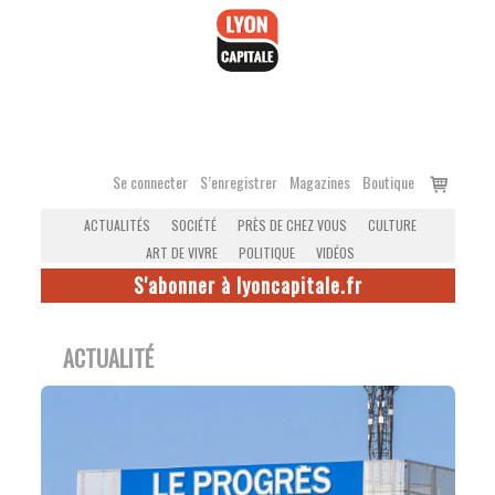
Accéder
au
contenu
Voir
Se connecter
S’enregistrer
Magazines
Boutique
le
ACTUALITÉS
SOCIÉTÉ
PRÈS DE CHEZ VOUS
CULTURE
panier
ART DE VIVRE
POLITIQUE
VIDÉOS
S'abonner à lyoncapitale.fr
ACTUALITÉ