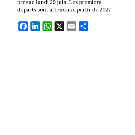
prévue lundi 29 juin. Les premiers
départs sont attendus à partir de 2027.
Fa
Li
W
X
E
Pa
ce
nk
ha
m
rt
bo
ed
ts
ail
ag
ok
In
Ap
er
p