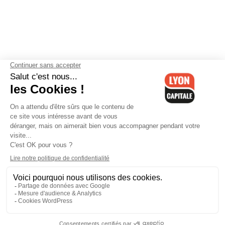
Contactez-nous
-
Mentions légales
-
CGV
-
Politique de
confidentialité
-
Gestion des cookies
-
Lyon Capitale TV
-
Archives
Lyon Capitale
Lyon Capitale - 51 avenue Maréchal Foch - CS 40091 - 69456 Lyon